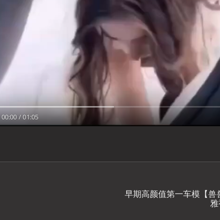
00:00
/
01:05
早期高颜值第一车模【兽
雅